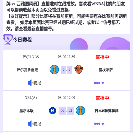
牌 vs 西雅图风暴】直播准时在线播放，喜欢看WNBA比赛的朋友
可以提前收藏本页面以免错过直播。
【友好提示】部分比赛将在赛前更新，可能需要您在比赛前再刷新
查看。 如果本页面比赛已经过期已经过期，或者以上信号都无
效，请查看最新直播信号。
今日赛程
08-09 11:30
直播中
萨尔LNBS
-
0
0
萨尔瓦多雷霆
富埃尔萨
情报
NBL(A)
08-09 12:00
直播中
-
50
52
墨尔本联
日本B聯賽聯隊
情报