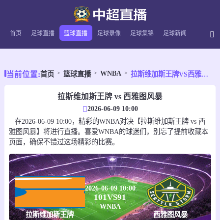
首页
足球直播
篮球直播
足球录像
足球集锦
足球新闻
WNBA
当前位置:
首页
篮球直播
拉斯维加斯王牌VS西雅图风暴
拉斯维加斯王牌 vs 西雅图风暴
2026-06-09 10:00
在2026-06-09 10:00，精彩的WNBA对决【拉斯维加斯王牌 vs 西
雅图风暴】将进行直播。喜爱WNBA的球迷们，别忘了提前收藏本
页面，确保不错过这场精彩的比赛。
2026-06-09 10:00
101
VS
91
WNBA
拉斯维加斯王牌
西雅图风暴