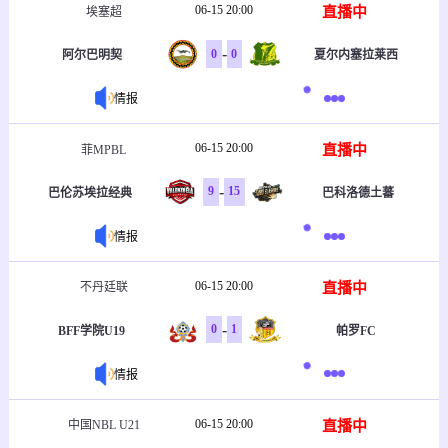
06-15 20:00
直播中
埃塞超
-
0
0
阿尔巴明契
夏尔内塞拉莱西
情报
06-15 20:00
直播中
菲MPBL
-
9
15
巴伦苏埃拉经典
巴科洛德土蕃
情报
06-15 20:00
直播中
不丹廷联
-
0
1
BFF学院U19
帕罗FC
情报
06-15 20:00
直播中
中国NBL U21