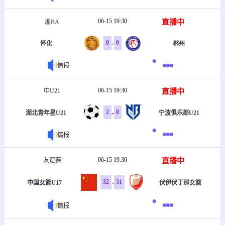
06-15 19:30
直播中
湘BA
-
0
0
怀化
郴州
情报
06-15 19:30
直播中
中U21
-
2
0
湖北青年星U21
宁波俱乐部U21
情报
06-15 19:30
直播中
友谊赛
-
32
31
中国女篮U17
伏伊伏丁那女篮
情报