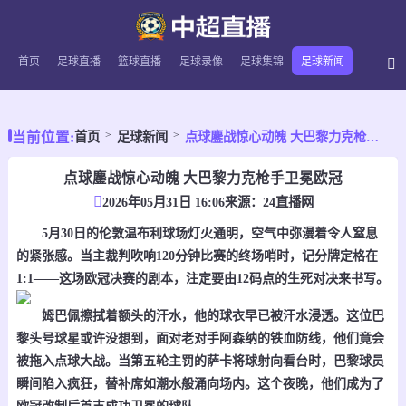
首页
足球直播
篮球直播
足球录像
足球集锦
足球新闻
当前位置:
首页
足球新闻
点球鏖战惊心动魄 大巴黎力克枪手卫冕欧冠
点球鏖战惊心动魄 大巴黎力克枪手卫冕欧冠
2026年05月31日 16:06
来源：
24直播网
5月30日的伦敦温布利球场灯火通明，空气中弥漫着令人窒息
的紧张感。当主裁判吹响120分钟比赛的终场哨时，记分牌定格在
1:1——这场欧冠决赛的剧本，注定要由12码点的生死对决来书写。
姆巴佩擦拭着额头的汗水，他的球衣早已被汗水浸透。这位巴
黎头号球星或许没想到，面对老对手阿森纳的铁血防线，他们竟会
被拖入点球大战。当第五轮主罚的萨卡将球射向看台时，巴黎球员
瞬间陷入疯狂，替补席如潮水般涌向场内。这个夜晚，他们成为了