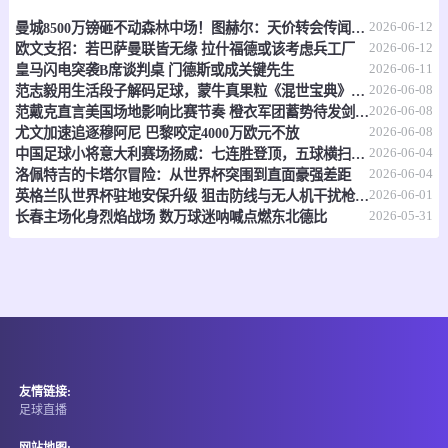
2026-06-12
曼城8500万镑砸不动森林中场！图赫尔：天价转会传闻反倒成了安德森的兴奋剂
情报
2026-06-12
欧文支招：若巴萨曼联皆无缘 拉什福德或该考虑兵工厂
2026-06-11
皇马闪电突袭B席谈判桌 门德斯或成关键先生
06-15 21:00
即将开始
坦桑超
2026-06-08
范志毅用生活段子解码足球，蒙牛真果粒《混世宝典》玩出新花样
2026-06-08
范戴克直言美国场地影响比赛节奏 橙衣军团蓄势待发剑指世界杯
-
0
0
福斯特FC
科斯塔尔
2026-06-08
尤文加速追逐穆阿尼 巴黎咬定4000万欧元不放
2026-06-04
中国足球小将意大利赛场扬威：七连胜登顶，五球横扫北欧豪门！
情报
2026-06-04
洛佩特吉的卡塔尔冒险：从世界杯突围到直面豪强差距
2026-06-01
英格兰队世界杯驻地安保升级 狙击防线与无人机干扰枪严阵以待
2026-05-31
长春主场化身烈焰战场 数万球迷呐喊点燃东北德比
06-15 21:00
即将开始
坦桑超
-
0
0
纳姆古戈俱乐部
福恩特
情报
06-15 21:00
即将开始
埃塞超
友情链接:
-
0
0
阿达玛市
NIGD银行
足球直播
情报
网站地图: