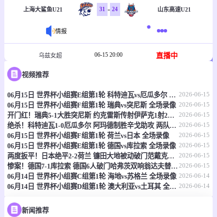
-
31
24
上海大鲨鱼U21
山东高速U21
情报
06-15 20:00
直播中
乌兹女超
视频推荐
-
1
2
塔什干火车头女足
克孜勒库姆女足
2026-06-15
06月15日 世界杯小组赛E组第1轮 科特迪瓦vs厄瓜多尔 全场录像
情报
2026-06-15
06月15日 世界杯小组赛F组第1轮 瑞典vs突尼斯 全场录像
2026-06-15
开门红！瑞典5-1大胜突尼斯 约克雷斯传射伊萨克1射2传阿亚里双响
06-15 20:30
直播中
乌兹职联
2026-06-15
绝杀！科特迪瓦1-0厄瓜多尔 阿玛德制胜辛戈助攻 两队4中门框
2026-06-15
06月15日 世界杯小组赛F组第1轮 荷兰vs日本 全场录像
-
0
0
费尔干纳FA
哈沃尔罕
2026-06-15
06月15日 世界杯小组赛E组第1轮 德国vs库拉索 全场录像
2026-06-15
两度扳平！日本绝平2-2荷兰 镰田大地被动破门范戴克世界杯首球
情报
2026-06-15
惨案！德国7-1库拉索 德国6人破门哈弗茨双响翁达夫替补1射2传
2026-06-14
06月14日 世界杯小组赛C组第1轮 海地vs苏格兰 全场录像
2026-06-14
06月14日 世界杯小组赛D组第1轮 澳大利亚vs土耳其 全场录像
06-15 21:00
即将开始
坦桑超
-
0
0
福斯特FC
科斯塔尔
新闻推荐