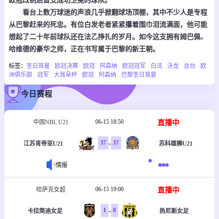
欧冠改制后首支成功卫冕的球队。
看台上数万球迷的声浪几乎掀翻球场顶棚，其中不少人是专程
从巴黎赶来的死忠。有位白发老者紧紧攥着围巾泪流满面，他可能
想起了二十年前球队还在法乙挣扎的岁月。如今这支拥有姆巴佩、
哈维德的豪华之师，正在书写属于巴黎的新王朝。
标签：
圣日耳曼
欧冠决赛
欧冠
阿森纳
欧冠冠军
白洁
沃龙
总台
欧
洲俱乐部
冠军
大耳朵杯
欧冠
阿森纳
巴黎圣日耳曼
今日赛程
06-15 18:50
直播中
中国NBL U21
-
37
37
江苏肯帝亚U21
苏科雄狮U21
情报
06-15 19:00
直播中
哈萨克女超
-
1
8
卡拉简迪女足
热尼斯女足