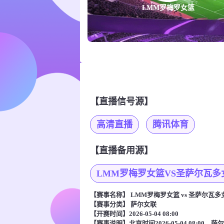
LMM罗梅罗女篮
【直播信号源】
高清直播
腾讯体育
【直播备用源】
LMM罗梅罗女篮VS圣萨尔瓦多
【赛事名称】
LMM罗梅罗女篮 vs 圣萨尔瓦多
【赛事分类】
萨尔女联
【开赛时间】2026-05-04 08:00
【赛事说明】北京时间2026-05-04 08:0