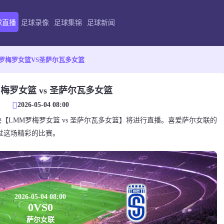
球直播
足球录像
足球集锦
足球新闻
M罗梅罗女篮VS圣萨尔瓦多女篮
梅罗女篮 vs 圣萨尔瓦多女篮
2026-05-04 08:00
尔女联对决【LMM罗梅罗女篮 vs 圣萨尔瓦多女篮】将进行直播。喜爱萨尔女联的
过这场精彩的比赛。
2026-05-04 08:00
0
VS
0
萨尔女联