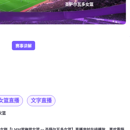
圣萨尔瓦多女篮
赛事讲解
女篮直播
文字直播
女篮
0，萨尔女联【LMM罗梅罗女篮 vs 圣萨尔瓦多女篮】直播准时在线播放，喜欢看萨