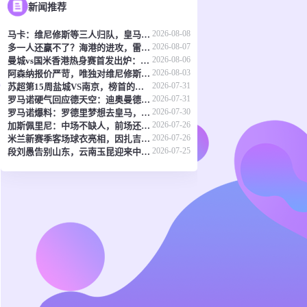
新闻推荐
2026-08-08
马卡：维尼修斯等三人归队，皇马绝不允许他自由身离队
2026-08-07
多一人还赢不了？海港的进攻，雷声大雨点小
2026-08-06
曼城vs国米香港热身赛首发出炉：福登塞梅尼奥领衔，迪马尔科巴雷拉在列
2026-08-03
阿森纳报价严苛，唯独对维尼修斯破例？皇马签迪奥曼德，明摆着施压
2026-07-31
苏超第15周盐城VS南京，榜首的喘息与八强的执念，谁先破局？
2026-07-31
罗马诺硬气回应德天空：迪奥曼德去皇马，here we go，别吵了！
2026-07-30
罗马诺爆料：罗德里梦想去皇马，但老佛爷还没点头
2026-07-26
加斯佩里尼：中场不缺人，前场还要补俩
2026-07-26
米兰新赛季客场球衣亮相，因扎吉再穿白衣，欧冠第七冠二十周年纪念
2026-07-25
段刘愚告别山东，云南玉昆迎来中场新核