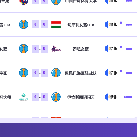
-
0
0
納智捷
中国台湾体育大学
情报
-
0
0
篮U18
匈牙利女篮U18
情报
-
0
0
女篮
泰坦女篮
情报
-
0
0
皇家
恩昆巴海军陆战队
情报
-
0
0
料大师
伊拉斯图阴阳天
情报
-
0
0
篮U18
瑞士女篮U18
情报