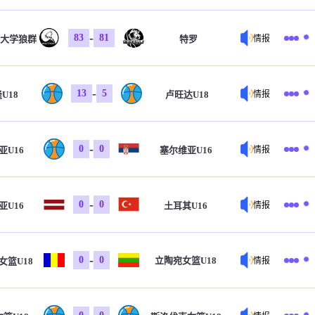
-
83
81
大学狼群
特罗
情报
-
13
5
U18
卢旺达U18
情报
-
0
0
亚U16
塞尔维亚U16
情报
-
0
0
亚U16
土耳其U16
情报
-
0
0
立陶宛女篮U18
女篮U18
情报