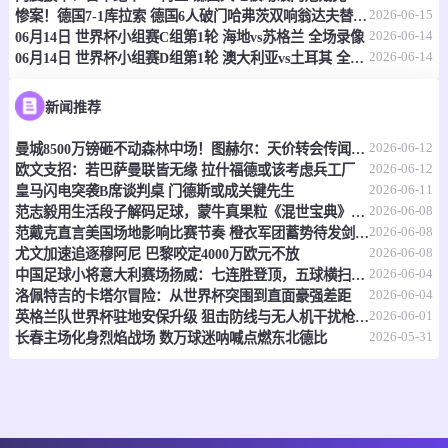
情报
2026-06-15
惨案！德国7-1库拉索 德国6人破门哈弗茨双响翁达夫替补1射2传
2026-06-14
06月14日 世界杯小组赛C组第1轮 海地vs苏格兰 全场录像
2026-06-14
06月14日 世界杯小组赛D组第1轮 澳大利亚vs土耳其 全场录像
06-15 21:00
即将开始
坦桑超
-
0
0
福斯特FC
科斯塔尔
新闻推荐
2026-06-12
曼城8500万镑砸不动森林中场！图赫尔：天价转会传闻反倒成了安德森的兴奋剂
情报
2026-06-12
欧文支招：若巴萨曼联皆无缘 拉什福德或该考虑兵工厂
2026-06-11
皇马闪电突袭B席谈判桌 门德斯或成关键先生
06-15 21:00
即将开始
坦桑超
2026-06-08
范志毅用生活段子解码足球，蒙牛真果粒《混世宝典》玩出新花样
2026-06-08
范戴克直言美国场地影响比赛节奏 橙衣军团蓄势待发剑指世界杯
-
0
0
福斯特FC
科斯塔尔
2026-06-08
尤文加速追逐穆阿尼 巴黎咬定4000万欧元不放
2026-06-04
中国足球小将意大利赛场扬威：七连胜登顶，五球横扫北欧豪门！
情报
2026-06-04
洛佩特吉的卡塔尔冒险：从世界杯突围到直面豪强差距
2026-06-01
英格兰队世界杯驻地安保升级 狙击防线与无人机干扰枪严阵以待
2026-05-31
长春主场化身烈焰战场 数万球迷呐喊点燃东北德比
06-15 21:00
即将开始
坦桑超
-
0
0
纳姆古戈俱乐部
福恩特
情报