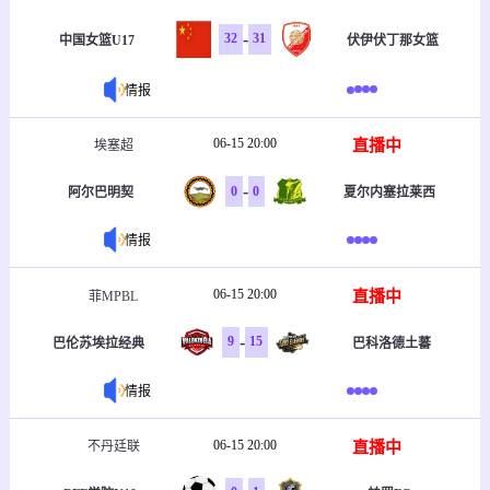
-
32
31
中国女篮U17
伏伊伏丁那女篮
情报
06-15 20:00
直播中
埃塞超
-
0
0
阿尔巴明契
夏尔内塞拉莱西
情报
06-15 20:00
直播中
菲MPBL
-
9
15
巴伦苏埃拉经典
巴科洛德土蕃
情报
06-15 20:00
直播中
不丹廷联