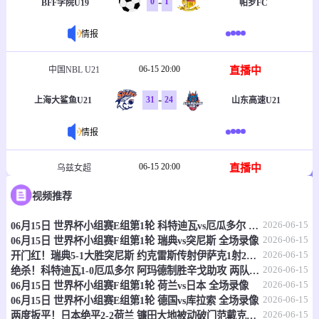
-
0
1
BFF学院U19
帕罗FC
情报
06-15 20:00
直播中
中国NBL U21
-
31
24
上海大鲨鱼U21
山东高速U21
情报
06-15 20:00
直播中
乌兹女超
视频推荐
-
1
2
塔什干火车头女足
克孜勒库姆女足
2026-06-15
06月15日 世界杯小组赛E组第1轮 科特迪瓦vs厄瓜多尔 全场录像
情报
2026-06-15
06月15日 世界杯小组赛F组第1轮 瑞典vs突尼斯 全场录像
2026-06-15
开门红！瑞典5-1大胜突尼斯 约克雷斯传射伊萨克1射2传阿亚里双响
06-15 20:30
直播中
乌兹职联
2026-06-15
绝杀！科特迪瓦1-0厄瓜多尔 阿玛德制胜辛戈助攻 两队4中门框
2026-06-15
06月15日 世界杯小组赛F组第1轮 荷兰vs日本 全场录像
-
0
0
费尔干纳FA
哈沃尔罕
2026-06-15
06月15日 世界杯小组赛E组第1轮 德国vs库拉索 全场录像
2026-06-15
两度扳平！日本绝平2-2荷兰 镰田大地被动破门范戴克世界杯首球