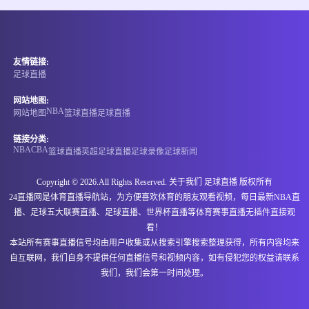
情报
06-15 21:00
即将开始
埃塞超
友情链接:
-
0
0
阿达玛市
NIGD银行
足球直播
情报
网站地图:
NBA
网站地图
篮球直播
足球直播
06-15 21:00
即将开始
格鲁丙
链接分类:
NBA
CBA
篮球直播
英超
足球直播
足球录像
足球新闻
-
0
0
古利亚兰奇胡提
伊维利亚卡舒里
Copyright © 2026.All Rights Reserved. 关于我们
足球直播
版权所有
情报
24直播网是体育直播导航站，为方便喜欢体育的朋友观看视频，每日最新NBA直
播、足球五大联赛直播、足球直播、世界杯直播等体育赛事直播无插件直接观
06-15 21:00
即将开始
马里甲
看！
本站所有赛事直播信号均由用户收集或从搜索引擎搜索整理获得，所有内容均来
-
0
0
斯塔德马利
马穆图凯恩中心
自互联网，我们自身不提供任何直播信号和视频内容，如有侵犯您的权益请联系
我们，我们会第一时间处理。
情报