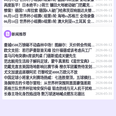
2026-06-15
两度扳平！日本绝平2-2荷兰 镰田大地被动破门范戴克世界杯首球
情报
2026-06-15
惨案！德国7-1库拉索 德国6人破门哈弗茨双响翁达夫替补1射2传
2026-06-14
06月14日 世界杯小组赛C组第1轮 海地vs苏格兰 全场录像
2026-06-14
06月14日 世界杯小组赛D组第1轮 澳大利亚vs土耳其 全场录像
06-15 21:00
即将开始
坦桑超
-
0
0
福斯特FC
科斯塔尔
新闻推荐
2026-06-12
曼城8500万镑砸不动森林中场！图赫尔：天价转会传闻反倒成了安德森的兴奋剂
情报
2026-06-12
欧文支招：若巴萨曼联皆无缘 拉什福德或该考虑兵工厂
2026-06-11
皇马闪电突袭B席谈判桌 门德斯或成关键先生
06-15 21:00
即将开始
坦桑超
2026-06-08
范志毅用生活段子解码足球，蒙牛真果粒《混世宝典》玩出新花样
2026-06-08
范戴克直言美国场地影响比赛节奏 橙衣军团蓄势待发剑指世界杯
-
0
0
福斯特FC
科斯塔尔
2026-06-08
尤文加速追逐穆阿尼 巴黎咬定4000万欧元不放
2026-06-04
中国足球小将意大利赛场扬威：七连胜登顶，五球横扫北欧豪门！
情报
2026-06-04
洛佩特吉的卡塔尔冒险：从世界杯突围到直面豪强差距
2026-06-01
英格兰队世界杯驻地安保升级 狙击防线与无人机干扰枪严阵以待
2026-05-31
长春主场化身烈焰战场 数万球迷呐喊点燃东北德比
06-15 21:00
即将开始
坦桑超
-
0
0
纳姆古戈俱乐部
福恩特