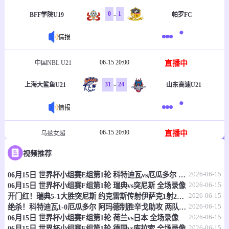
-
0
1
BFF学院U19
帕罗FC
情报
06-15 20:00
直播中
中国NBL U21
-
31
24
上海大鲨鱼U21
山东高速U21
情报
06-15 20:00
直播中
乌兹女超
视频推荐
-
1
2
塔什干火车头女足
克孜勒库姆女足
2026-06-15
06月15日 世界杯小组赛E组第1轮 科特迪瓦vs厄瓜多尔 全场录像
情报
2026-06-15
06月15日 世界杯小组赛F组第1轮 瑞典vs突尼斯 全场录像
2026-06-15
开门红！瑞典5-1大胜突尼斯 约克雷斯传射伊萨克1射2传阿亚里双响
06-15 20:30
直播中
乌兹职联
2026-06-15
绝杀！科特迪瓦1-0厄瓜多尔 阿玛德制胜辛戈助攻 两队4中门框
2026-06-15
06月15日 世界杯小组赛F组第1轮 荷兰vs日本 全场录像
-
0
0
费尔干纳FA
哈沃尔罕
2026-06-15
06月15日 世界杯小组赛E组第1轮 德国vs库拉索 全场录像