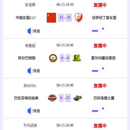
06-15 19:30
直播中
友谊赛
-
32
31
中国女篮U17
伏伊伏丁那女篮
情报
06-15 20:00
直播中
埃塞超
-
0
0
阿尔巴明契
夏尔内塞拉莱西
情报
06-15 20:00
直播中
菲MPBL
-
9
15
巴伦苏埃拉经典
巴科洛德土蕃
情报
06-15 20:00
直播中
不丹廷联