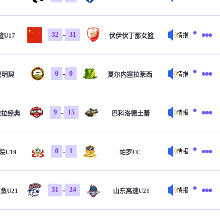
-
32
31
U17
伏伊伏丁那女篮
情报
-
0
0
巴明契
夏尔内塞拉莱西
情报
-
9
15
埃拉经典
巴科洛德土蕃
情报
-
0
1
院U19
帕罗FC
情报
-
31
24
鱼U21
山东高速U21
情报