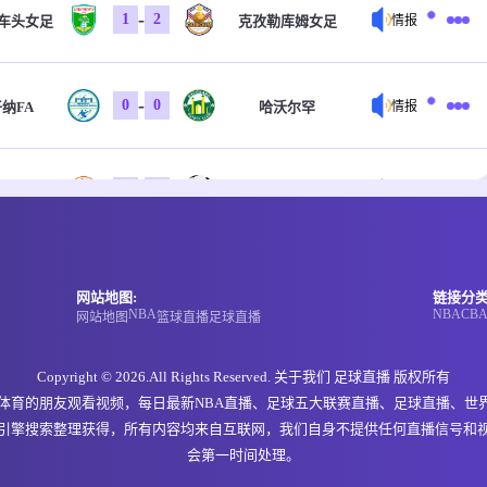
-
1
2
车头女足
克孜勒库姆女足
情报
-
0
0
纳FA
哈沃尔罕
情报
-
0
0
特FC
科斯塔尔
情报
-
0
0
特FC
科斯塔尔
情报
网站地图:
链接分类
NBA
NBA
CB
网站地图
篮球直播
足球直播
-
0
0
戈俱乐部
福恩特
情报
Copyright © 2026.All Rights Reserved. 关于我们
足球直播
版权所有
欢体育的朋友观看视频，每日最新NBA直播、足球五大联赛直播、足球直播、世
引擎搜索整理获得，所有内容均来自互联网，我们自身不提供任何直播信号和
-
0
0
玛市
NIGD银行
情报
会第一时间处理。